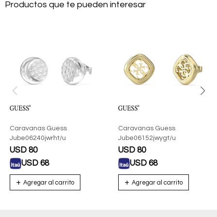
Productos que te pueden interesar
Caravanas Guess
Caravanas Guess
Jube06240jwrht/u
Jube06152jwygt/u
USD
80
USD
80
USD
68
USD
68