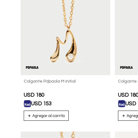
Colgante Pdpaola M Initial
Colgante P
USD
180
USD
18
USD
153
USD