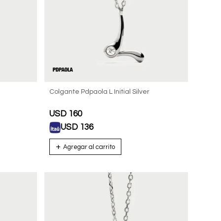
Colgante Pdpaola L Initial Silver
USD
160
USD
136