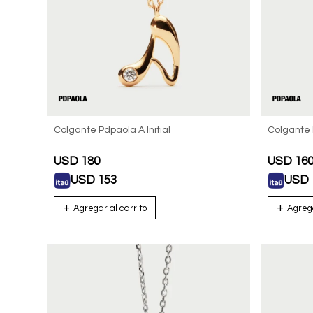
Colgante Pdpaola A Initial
Colgante P
USD
180
USD
16
USD
153
USD