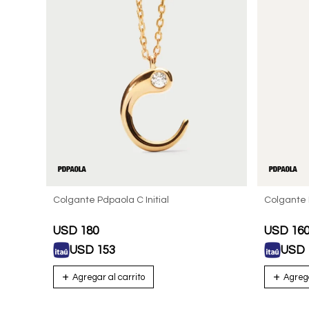
Colgante Pdpaola C Initial
Colgante
USD
180
USD
16
USD
153
USD