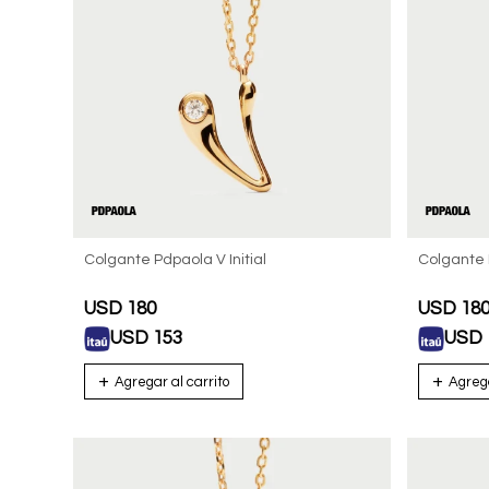
Colgante Pdpaola V Initial
Colgante P
USD
180
USD
18
USD
153
USD