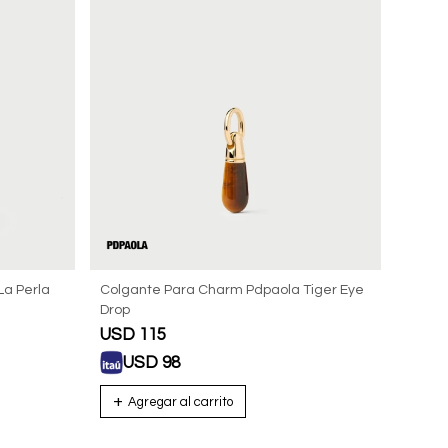
a Perla
Colgante Para Charm Pdpaola Tiger Eye
Drop
USD
115
USD
98