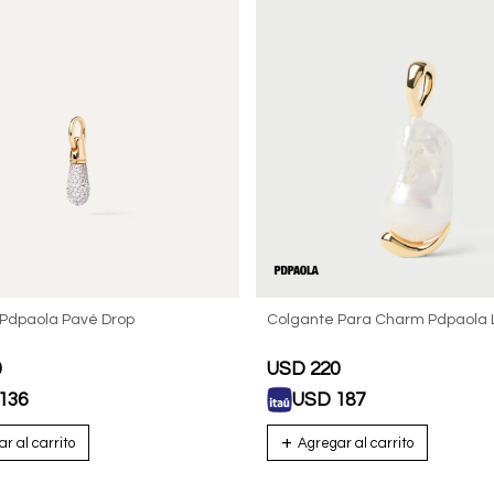
 Pdpaola Pavé Drop
Colgante Para Charm Pdpaola L
0
USD
220
136
USD
187