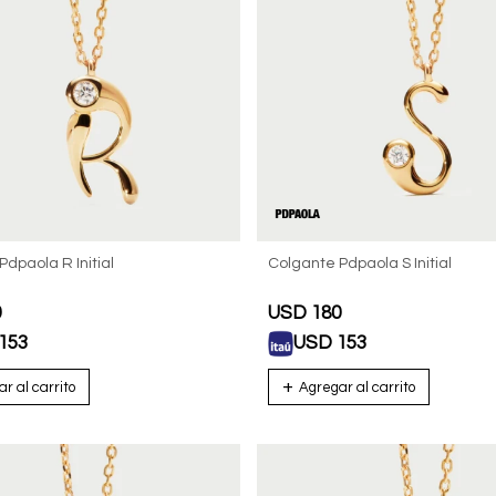
dpaola R Initial
Colgante Pdpaola S Initial
0
USD
180
153
USD
153