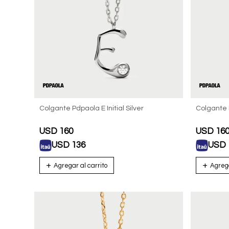
Colgante Pdpaola E Initial Silver
Colgante P
USD
160
USD
16
USD
136
USD