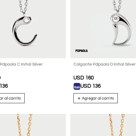
dpaola C Initial Silver
Colgante Pdpaola D Initial Silver
0
USD
160
136
USD
136