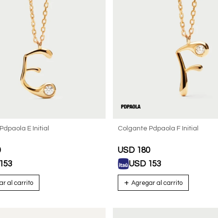
dpaola E Initial
Colgante Pdpaola F Initial
0
USD
180
153
USD
153