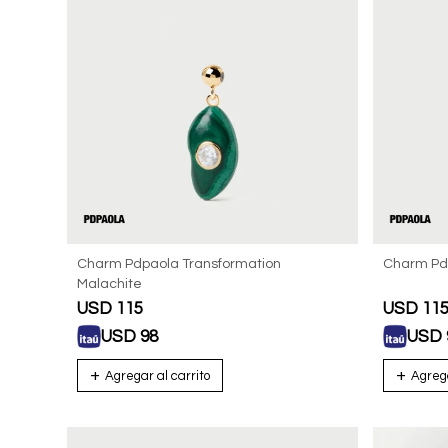
Charm Pdpaola Transformation
Charm Pdp
Malachite
USD
115
USD
11
USD
98
USD