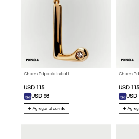
Charm Pdpaola Initial L
Charm Pdp
USD
115
USD
11
USD
98
USD