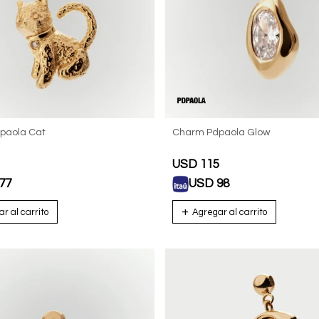
paola Cat
Charm Pdpaola Glow
USD
115
77
USD
98