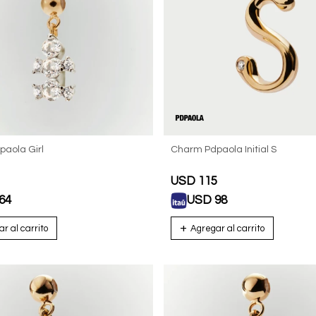
aola Girl
Charm Pdpaola Initial S
USD
115
64
USD
98