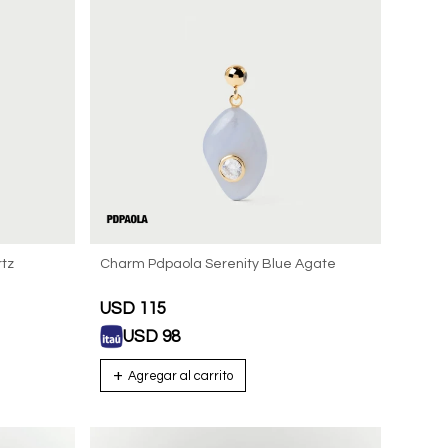
tz
Charm Pdpaola Serenity Blue Agate
USD
115
USD
98