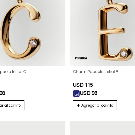
aola Initial C
Charm Pdpaola Initial E
5
USD
115
98
USD
98