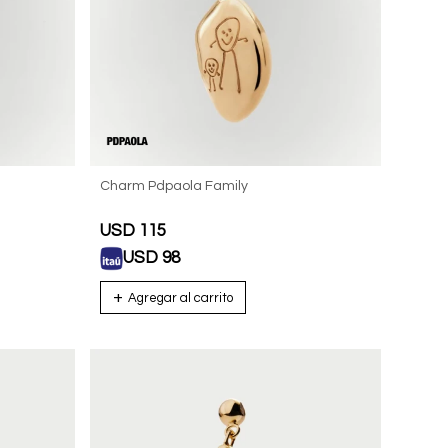
Charm Pdpaola Family
USD
115
USD
98