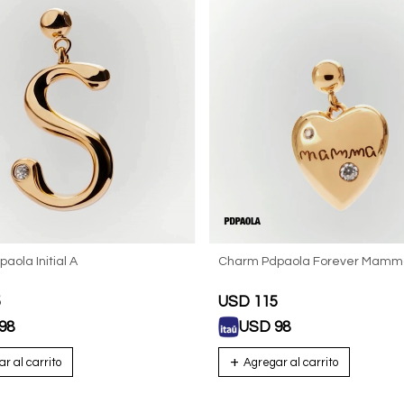
aola Initial A
Charm Pdpaola Forever Mamm
5
USD
115
98
USD
98