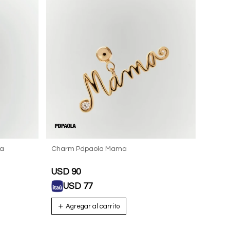
a
Charm Pdpaola Mama
USD
90
USD
77