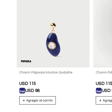
Charm Pdpaola Intuition Sodalite
Charm Pdp
USD
115
USD
11
USD
98
USD