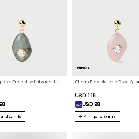
aola Protection Labradorite
Charm Pdpaola Love Rose Quar
5
USD
115
98
USD
98