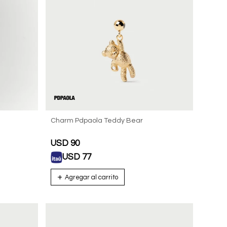
Charm Pdpaola Teddy Bear
USD
90
USD
77