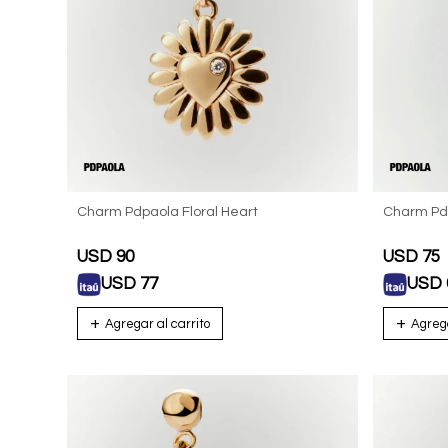
Charm Pdpaola Floral Heart
Charm Pdp
USD
90
USD
75
USD
77
USD