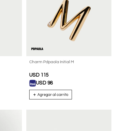
Charm Pdpaola Initial M
USD
115
USD
98