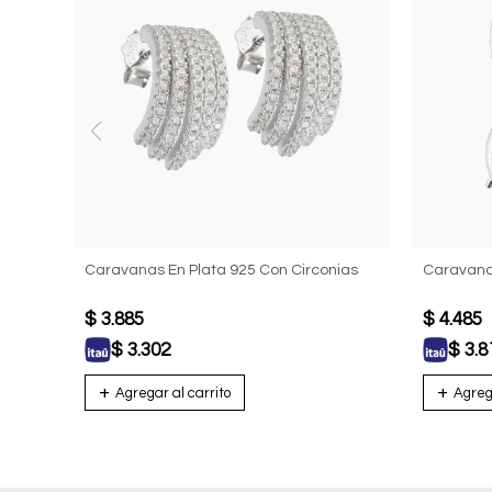
Caravanas En Plata 925 Con Circonias
Caravanas
$
3.885
$
4.485
$
3.302
$
3.8