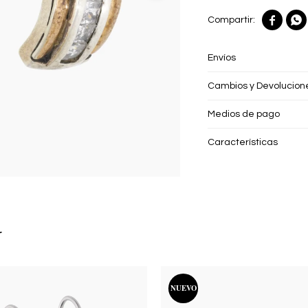


Envíos
Cambios y Devolucion
Medios de pago
Características
r