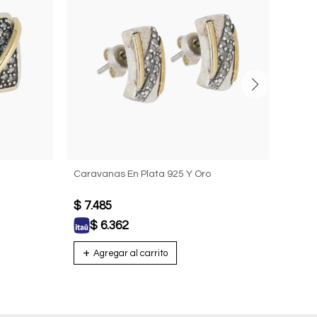
Caravanas En Plata 925 Y Oro
Aros 
$
7.485
USD
$
6.362
U