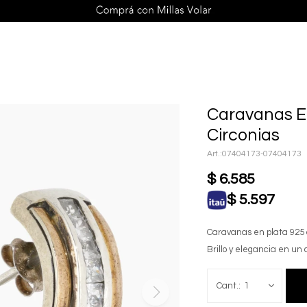
Caravanas E
Circonias
07404173-07404173
$
6.585
$
5.597
Caravanas en plata 925 c
Brillo y elegancia en un 
1