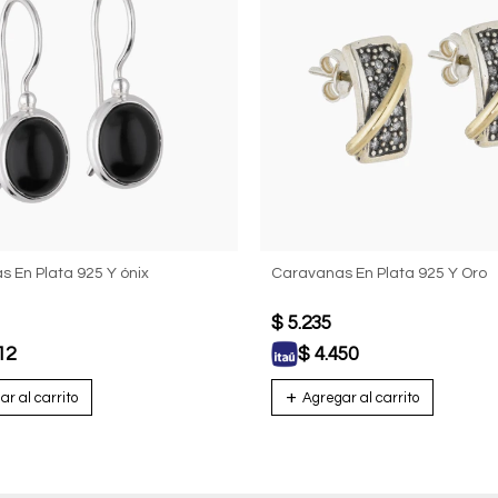
 En Plata 925 Y ónix
Caravanas En Plata 925 Y Oro
$
5.235
12
$
4.450