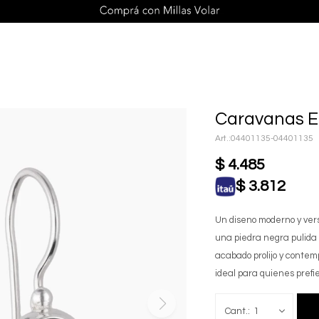
Caravanas En
04401135-04401135
$
4.485
$
3.812
Un diseno moderno y vers
una piedra negra pulida
acabado prolijo y conte
ideal para quienes prefi
1