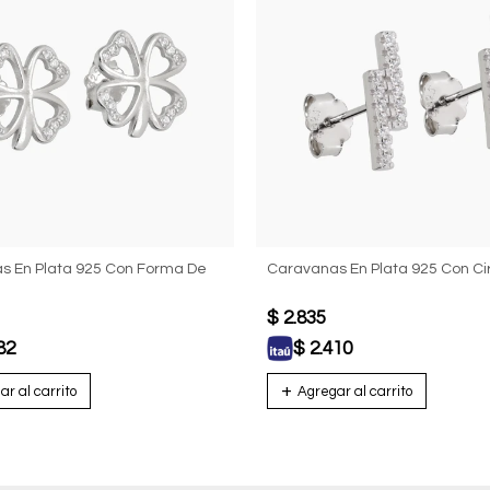
s En Plata 925 Con Forma De
Caravanas En Plata 925 Con Ci
$
2.835
82
$
2.410