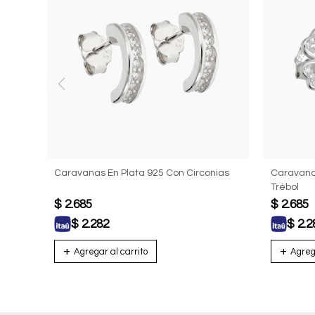
Caravanas En Plata 925 Con Circonias
Caravana
Trébol
$
2.685
$
2.685
$
2.282
$
2.2