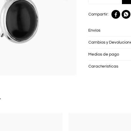


Envíos
Cambios y Devolucion
Medios de pago
Características
r