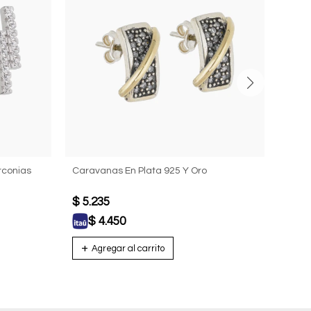
rconias
Caravanas En Plata 925 Y Oro
Carav
$
5.235
$
5.
$
4.450
$