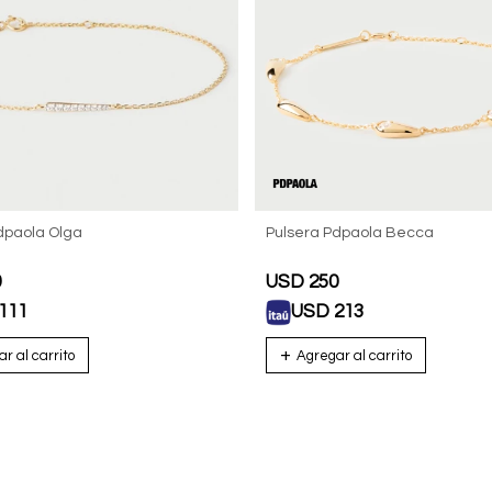
dpaola Olga
Pulsera Pdpaola Becca
0
USD
250
111
USD
213