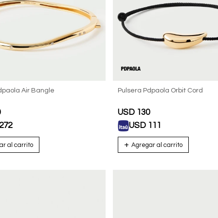
dpaola Air Bangle
Pulsera Pdpaola Orbit Cord
0
USD
130
272
USD
111