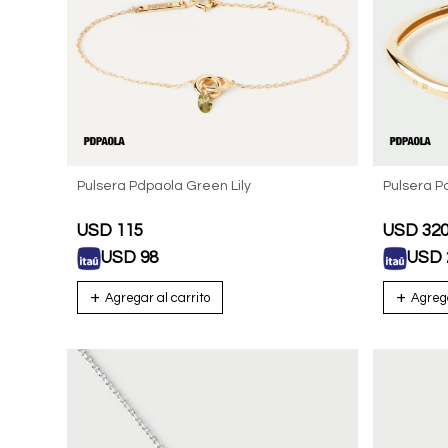
Pulsera Pdpaola Green Lily
Pulsera P
USD
115
USD
32
USD
98
USD