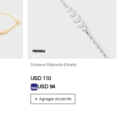
Pulsera Pdpaola Estela
USD
110
USD
94