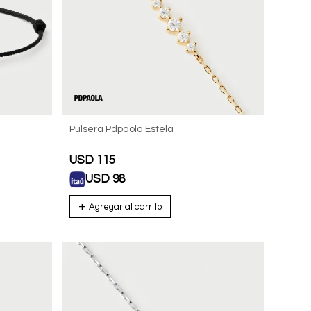
Pulsera Pdpaola Estela
USD
115
USD
98