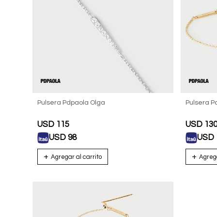
Pulsera Pdpaola Olga
Pulsera P
USD
115
USD
13
USD
98
USD