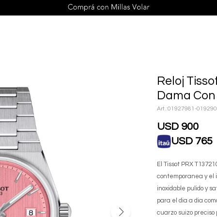
Reloj Tiss
Dama Con 
01927981-01929
USD
900
USD
765
El Tissot PRX T1372
contemporanea y el i
inoxidable pulido y s
para el dia a dia co
cuarzo suizo preciso 