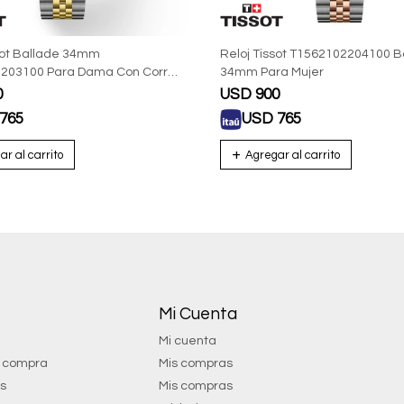
sot Ballade 34mm
Reloj Tissot T1562102204100 B
203100 Para Dama Con Correa
34mm Para Mujer
0
USD
900
765
USD
765
Mi Cuenta
Mi cuenta
e compra
Mis compras
os
Mis compras