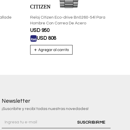
allade
Reloj Citizen Eco-drive Bn0260-54l Para
Reloj
Hombre Con Correa De Acero
Auto
USD
950
USD
USD
808
U
Newsletter
¡Suscribite y recibí todas nuestras novedades!
SUSCRIBIRME