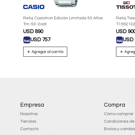
Reloj Casiotron Edición Limitada 50 Años
Reloj Tis
Trn-50-2adr
T1562102
De Acero
USD
890
USD
90
USD
757
USD
Empresa
Compra
Nosotros
Cómo comprar
Tiendas
Condiciones d
Contacto
Envíos y cambi