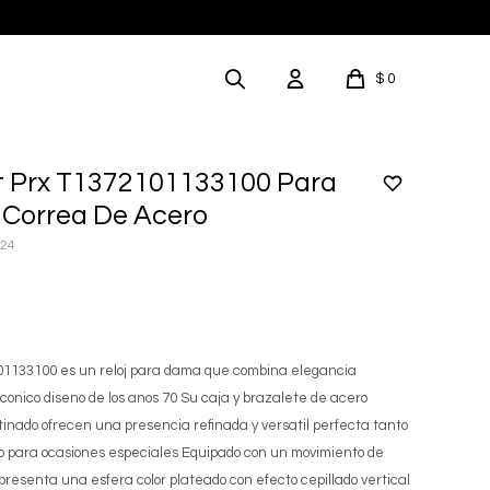
$
0
ot Prx T1372101133100 Para
Correa De Acero
024
101133100 es un reloj para dama que combina elegancia
conico diseno de los anos 70 Su caja y brazalete de acero
atinado ofrecen una presencia refinada y versatil perfecta tanto
mo para ocasiones especiales Equipado con un movimiento de
presenta una esfera color plateado con efecto cepillado vertical