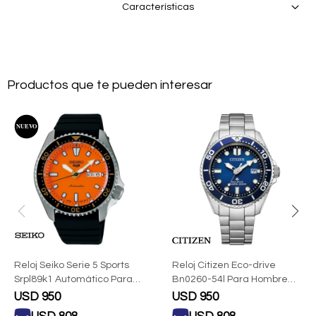
Características
Productos que te pueden interesar
Reloj Seiko Serie 5 Sports
Reloj Citizen Eco-drive
Srpl89k1 Automático Para
Bn0260-54l Para Hombre
Hombre
Con Correa De Acero
USD
950
USD
950