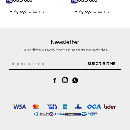
USD
808
USD
808
Newsletter
¡Suscribite y recibí todas nuestras novedades!
SUSCRIBIRME


