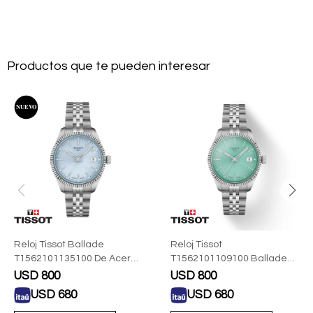
Productos que te pueden interesar
Reloj Tissot Ballade
Reloj Tissot
T1562101135100 De Acero
T1562101109100 Ballade
Para Mujer
34mm Para Dama
USD
800
USD
800
USD
680
USD
680