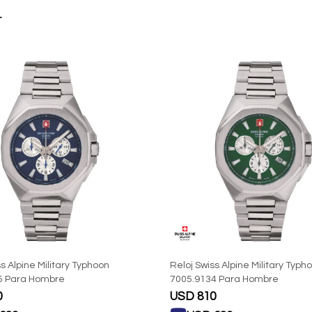
r
s Alpine Military Typhoon
Reloj Swiss Alpine Military Typh
5 Para Hombre
7005.9134 Para Hombre
0
USD
810