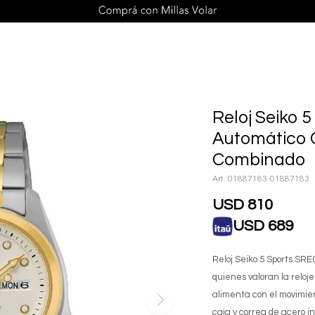
Reloj Seiko 
Automático 
Combinado
01887183-01887183
USD
810
USD
689
Reloj Seiko 5 Sports SRE
quienes valoran la relo
alimenta con el movimie
caja y correa de acero i