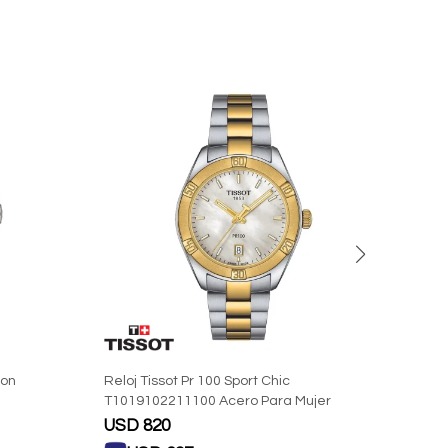
oon
Reloj Tissot Pr 100 Sport Chic
Reloj
T1019102211100 Acero Para Mujer
Homb
USD
820
USD