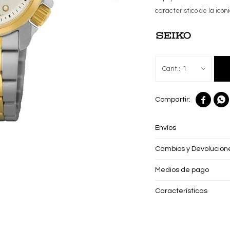
caracteristico de la icon
1


Envíos
Cambios y Devolucion
Medios de pago
Características