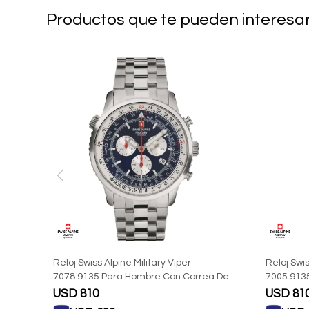
Productos que te pueden interesa
Reloj Swiss Alpine Military Viper
Reloj Swis
7078.9135 Para Hombre Con Correa De
7005.913
Acero
USD
810
USD
81