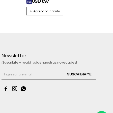
USD
697
U
Newsletter
¡Suscribite y recibí todas nuestras novedades!
SUSCRIBIRME


