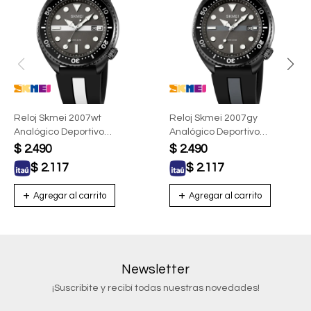
Reloj Skmei 2007wt
Reloj Skmei 2007gy
Analógico Deportivo
Analógico Deportivo
Hombre Negro Con Blanco
Hombre Gris
$
2.490
$
2.490
$
2.117
$
2.117
Newsletter
¡Suscribite y recibí todas nuestras novedades!