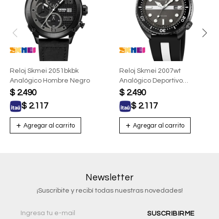
Reloj Skmei 2051bkbk
Reloj Skmei 2007wt
Analógico Hombre Negro
Analógico Deportivo
Hombre Negro Con Blanco
$
2.490
$
2.490
$
2.117
$
2.117
Newsletter
¡Suscribite y recibí todas nuestras novedades!
SUSCRIBIRME