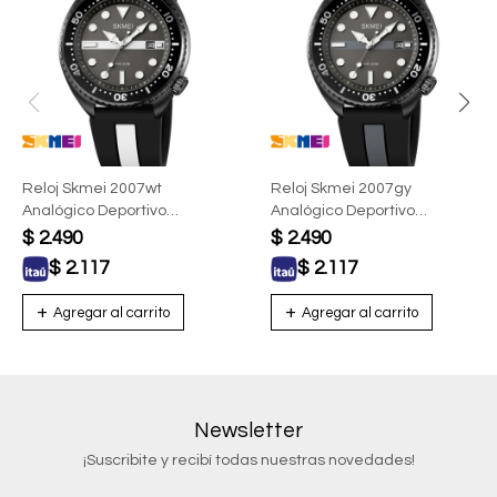
Reloj Skmei 2007wt
Reloj Skmei 2007gy
Analógico Deportivo
Analógico Deportivo
Hombre Negro Con Blanco
Hombre Gris
$
2.490
$
2.490
$
2.117
$
2.117
Newsletter
¡Suscribite y recibí todas nuestras novedades!