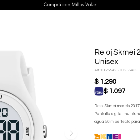
Reloj Skmei 
Unisex
01255425-01255425
$
1.290
$
1.097
Reloj Skmei modelo 2317W
Pantalla digital multifu
agua 50 m perfecto para u