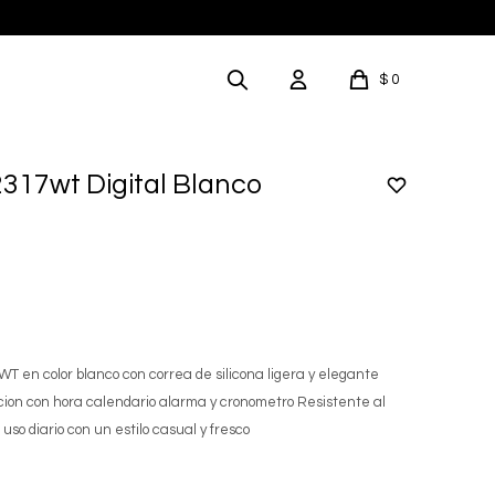
$
0
2317wt Digital Blanco
T en color blanco con correa de silicona ligera y elegante
ncion con hora calendario alarma y cronometro Resistente al
so diario con un estilo casual y fresco