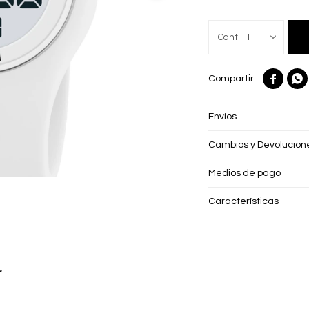
1


Envíos
Cambios y Devolucion
Medios de pago
Características
r