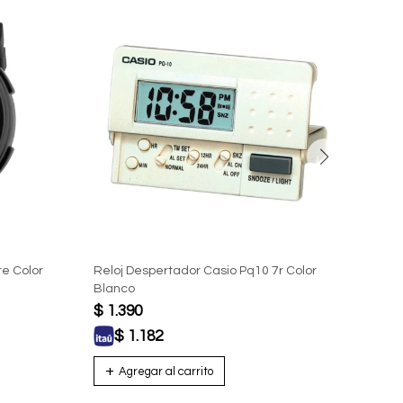
e Color
Reloj Despertador Casio Pq10 7r Color
Reloj
Blanco
$
1.390
$
1.
$
1.182
$