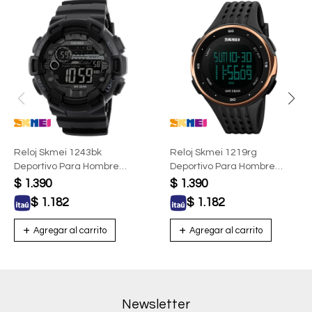
Reloj Skmei 1243bk
Reloj Skmei 1219rg
Deportivo Para Hombre
Deportivo Para Hombre
Digital Negro
Digital Con Esfera Oro Rosa
$
1.390
$
1.390
$
1.182
$
1.182
Newsletter