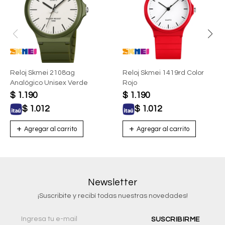
Reloj Skmei 2108ag
Reloj Skmei 1419rd Color
Analógico Unisex Verde
Rojo
$
1.190
$
1.190
$
1.012
$
1.012
Newsletter
¡Suscribite y recibí todas nuestras novedades!
SUSCRIBIRME