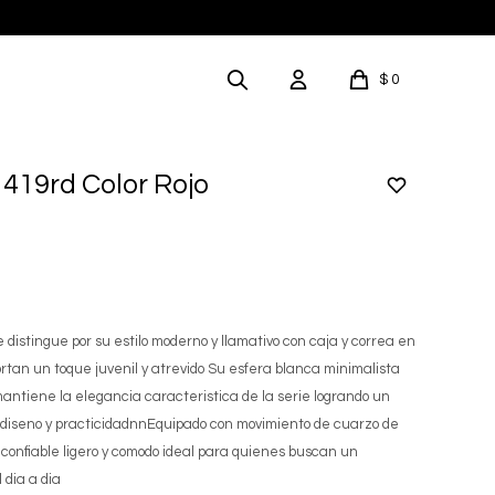
$
0
1419rd Color Rojo
 distingue por su estilo moderno y llamativo con caja y correa en
portan un toque juvenil y atrevido Su esfera blanca minimalista
antiene la elegancia caracteristica de la serie logrando un
e diseno y practicidadnnEquipado con movimiento de cuarzo de
j confiable ligero y comodo ideal para quienes buscan un
 dia a dia