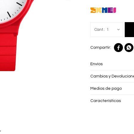
1


Envíos
Cambios y Devolucion
Medios de pago
Características
r