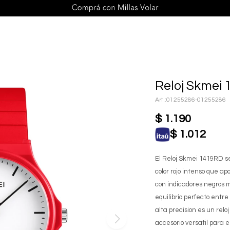
Reloj Skmei 
01255286-01255286
$
1.190
$
1.012
El Reloj Skmei 1419RD se
color rojo intenso que a
con indicadores negros m
equilibrio perfecto entr
alta precision es un relo
accesorio versatil para el