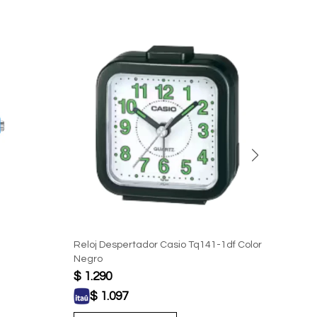
Reloj Despertador Casio Tq141-1df Color
Reloj
Negro
$
1.290
$
1.
$
1.097
$