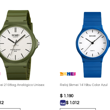
ei 2108ag Analógico Unisex
Reloj Skmei 1419bu Color Azul
$
1.190
12
$
1.012