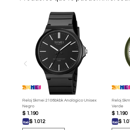
Reloj Skmei 2108bkbk Analógico Unisex
Reloj Skm
Negro
Verde
$
1.190
$
1.190
$
1.012
$
1.0