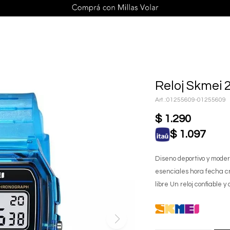
Reloj Skmei 
01255609-01255609
$
1.290
$
1.097
Diseno deportivo y moder
esenciales hora fecha cr
libre Un reloj confiable y 