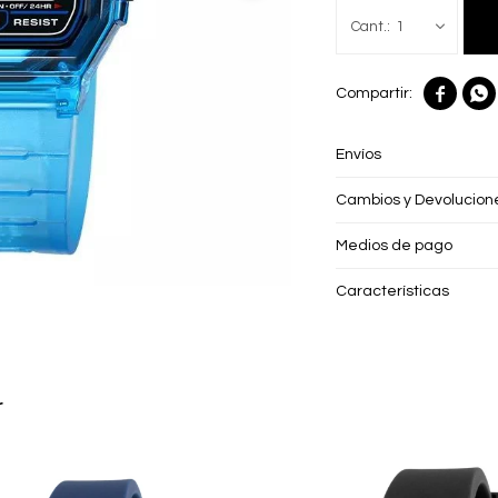
1


Envíos
Cambios y Devolucion
Medios de pago
Características
r