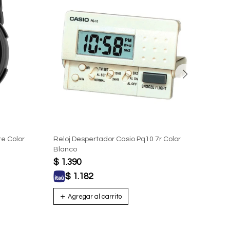
e Color
Reloj Despertador Casio Pq10 7r Color
Reloj
Blanco
$
1.390
$
1.
$
1.182
$