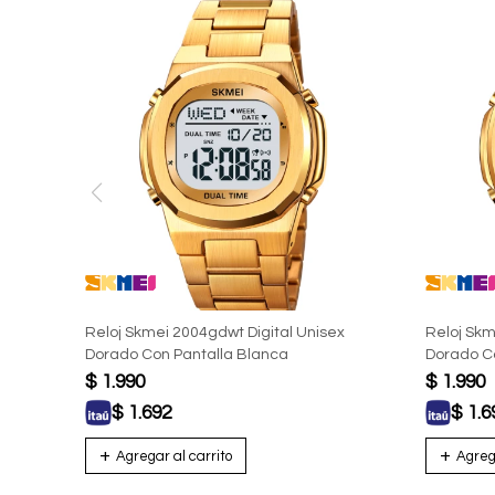
Reloj Skmei 2004gdwt Digital Unisex
Reloj Skm
Dorado Con Pantalla Blanca
Dorado C
$
1.990
$
1.990
$
1.692
$
1.6