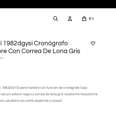
$
0
i 1982dgysi Cronógrafo
re Con Correa De Lona Gris
265
ei 1982DGYSI para hombre con funcion de cronografo Caja
s oscuro esfera negra y correa de lona gris resistente Resistente
ra uso diario con estilo deportivo y casual