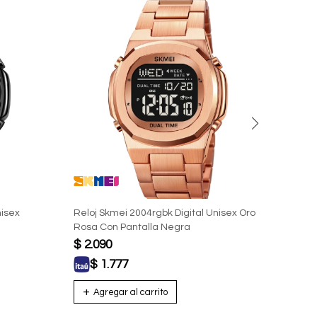
nisex
Reloj Skmei 2004rgbk Digital Unisex Oro
Reloj
Rosa Con Pantalla Negra
Rosa 
$
2.090
$
2.
$
1.777
$