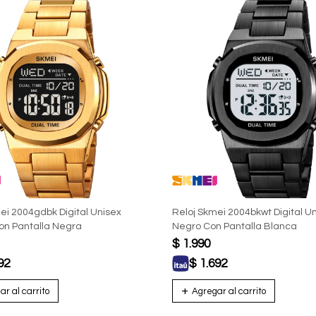
ei 2004gdbk Digital Unisex
Reloj Skmei 2004bkwt Digital U
on Pantalla Negra
Negro Con Pantalla Blanca
$
1.990
92
$
1.692