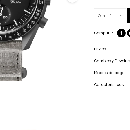
1

Envíos
Cambios y Devoluc
Medios de pago
Características
r