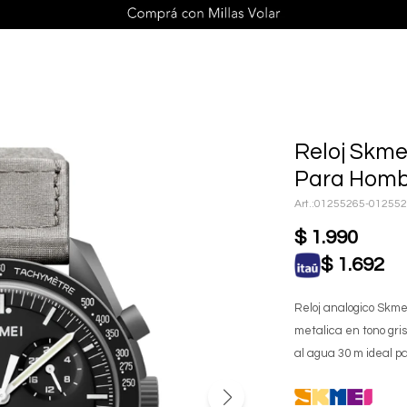
Reloj Skme
Para Homb
01255265-01255
$
1.990
$
1.692
Reloj analogico Skm
metalica en tono gri
al agua 30 m ideal pa