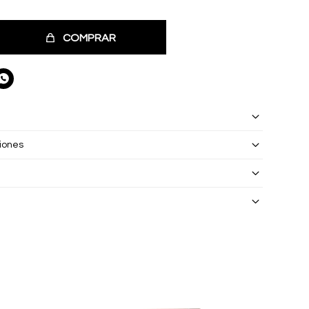
COMPRAR

iones