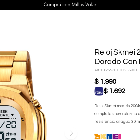
Reloj Skmei 
Dorado Con 
01255301-01255301
$
1.990
$
1.692
Reloj Skmei modelo 2004
completas hora alarma c
resistencia al agua 30 m