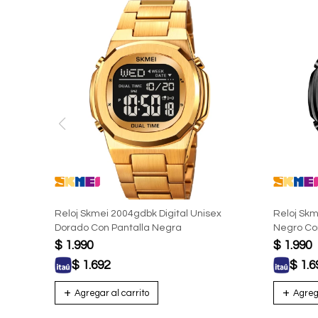
Reloj Skmei 2004gdbk Digital Unisex
Reloj Skm
Dorado Con Pantalla Negra
Negro Co
$
1.990
$
1.990
$
1.692
$
1.6