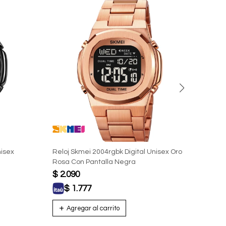
nisex
Reloj Skmei 2004rgbk Digital Unisex Oro
Reloj
Rosa Con Pantalla Negra
Rosa 
$
2.090
$
2.
$
1.777
$