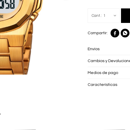
1


Envíos
Cambios y Devolucion
Medios de pago
Características
r