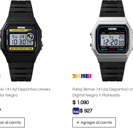
ei 1413yl Deportivo Unisex
Reloj Skmei 1412si Deportivo U
olor Negro
Digital Negro Y Plateado
$
1.090
7
$
927