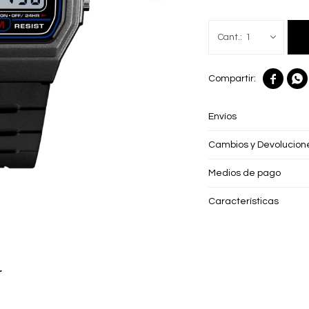
1


Envíos
Cambios y Devolucion
Medios de pago
Características
r