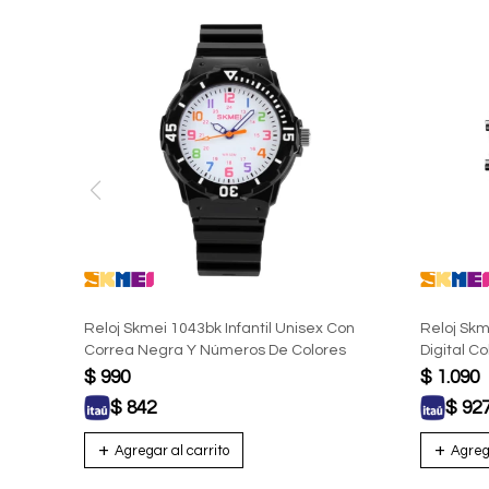
Reloj Skmei 1043bk Infantil Unisex Con
Reloj Skm
Correa Negra Y Números De Colores
Digital C
$
990
$
1.090
$
842
$
92