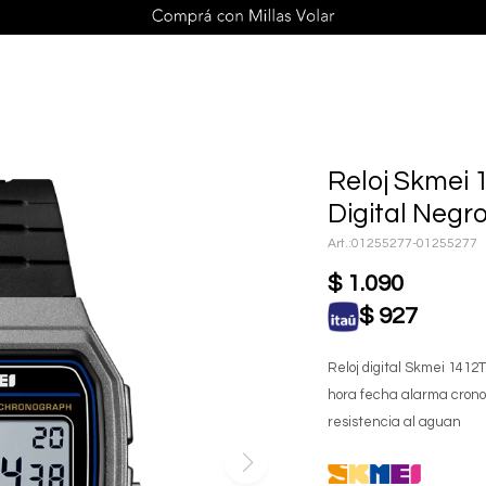
Reloj Skmei 
Digital Negro
01255277-01255277
$
1.090
$
927
Reloj digital Skmei 1412
hora fecha alarma crono
resistencia al aguan