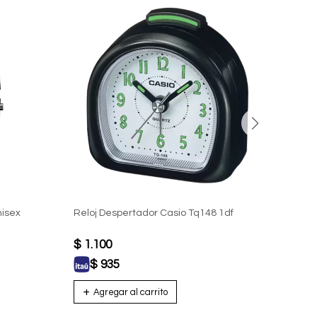
nisex
Reloj Despertador Casio Tq148 1df
Reloj
Unise
$
1.100
$
1.
$
935
$