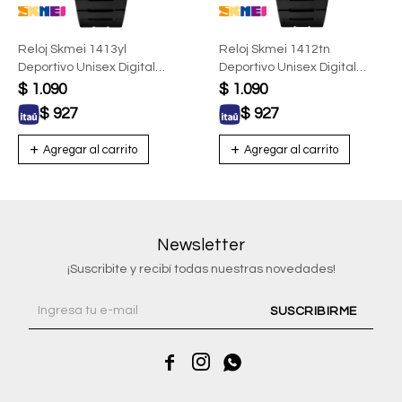
Reloj Skmei 1413yl
Reloj Skmei 1412tn
Deportivo Unisex Digital
Deportivo Unisex Digital
Color Negro
Negro Y Titanio
$
1.090
$
1.090
$
927
$
927
Newsletter
¡Suscribite y recibí todas nuestras novedades!
SUSCRIBIRME


