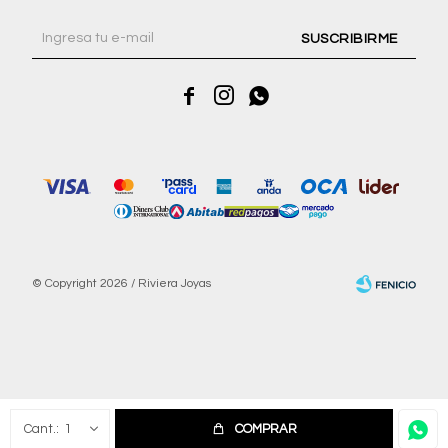
SUSCRIBIRME



© Copyright 2026 / Riviera Joyas
Fenicio
1
COMPRAR