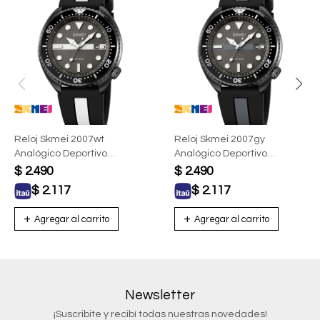
Reloj Skmei 2007wt
Reloj Skmei 2007gy
Analógico Deportivo
Analógico Deportivo
Hombre Negro Con Blanco
Hombre Gris
$
2.490
$
2.490
$
2.117
$
2.117
Newsletter
¡Suscribite y recibí todas nuestras novedades!