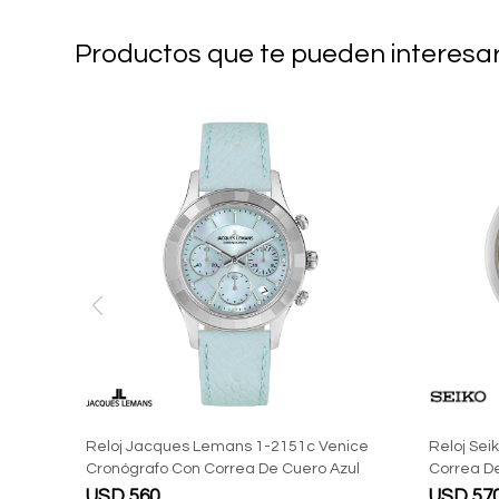
Productos que te pueden interesa
Reloj Jacques Lemans 1-2151c Venice
Reloj Sei
Cronógrafo Con Correa De Cuero Azul
Correa D
USD
560
USD
57