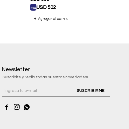
USD
502
U
Newsletter
¡Suscribite y recibí todas nuestras novedades!
SUSCRIBIRME


