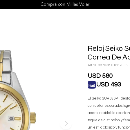
Reloj Seiko 
Correa De A
01887038-01887038
USD
580
USD
493
El Seiko SUR636P1 desta
con detalles dorados log
acero inoxidable aportan
toque de distincion y fe
un estilo clasico y funci