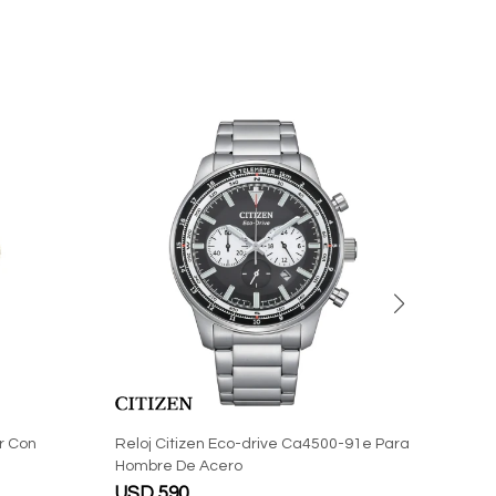
r Con
Reloj Citizen Eco-drive Ca4500-91e Para
Reloj
Hombre De Acero
Corr
USD
590
USD