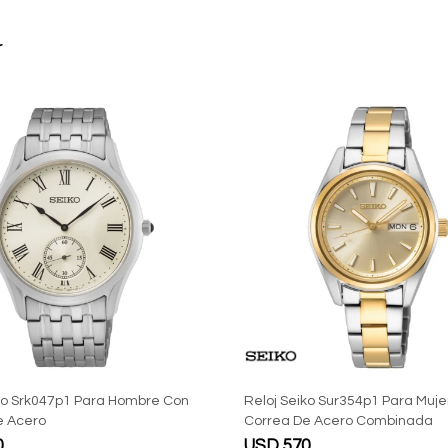
r
ko Srk047p1 Para Hombre Con
Reloj Seiko Sur354p1 Para Muje
e Acero
Correa De Acero Combinada
0
USD
570