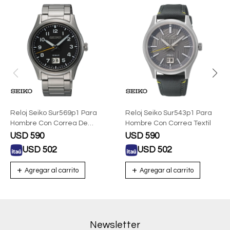
Reloj Seiko Sur569p1 Para
Reloj Seiko Sur543p1 Para
Hombre Con Correa De
Hombre Con Correa Textil
Acero
USD
590
USD
590
USD
502
USD
502
Newsletter