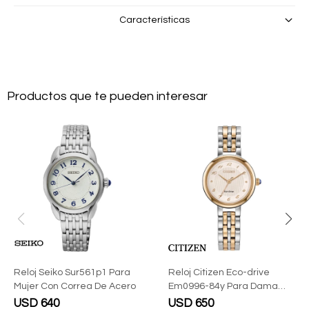
Características
Productos que te pueden interesar
Reloj Seiko Sur561p1 Para
Reloj Citizen Eco-drive
Mujer Con Correa De Acero
Em0996-84y Para Dama
Con Correa De Acero
USD
640
USD
650