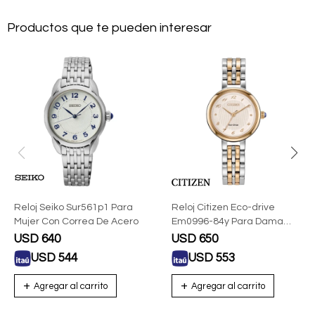
Productos que te pueden interesar
Reloj Seiko Sur561p1 Para
Reloj Citizen Eco-drive
Mujer Con Correa De Acero
Em0996-84y Para Dama
Con Correa De Acero
USD
640
USD
650
USD
544
USD
553