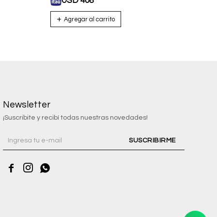
USD
408
U
Newsletter
¡Suscribite y recibí todas nuestras novedades!
SUSCRIBIRME


