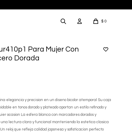
$
0
Sur410p1 Para Mujer Con
cero Dorada
na elegancia y precision en un diseno bicolor atemporal Su caja
xidable en tonos dorado y plateado aportan un estilo refinado y
quier ocasion La esfera blanca con marcadores dorados y
e una lectura clara y funcional manteniendo la estetica clasica
n reloj que refleja calidad japonesa y sofisticacion perfecto