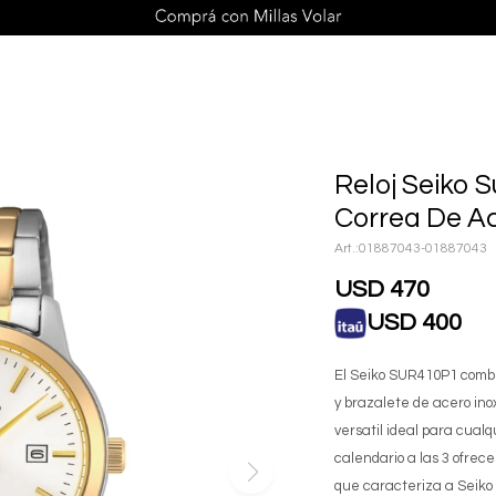
Reloj Seiko 
Correa De A
01887043-01887043
USD
470
USD
400
El Seiko SUR410P1 combi
y brazalete de acero ino
versatil ideal para cual
calendario a las 3 ofrec
que caracteriza a Seiko U