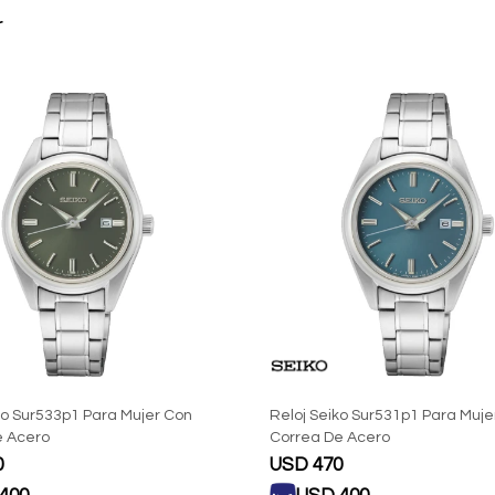
r
ko Sur533p1 Para Mujer Con
Reloj Seiko Sur531p1 Para Muje
e Acero
Correa De Acero
0
USD
470