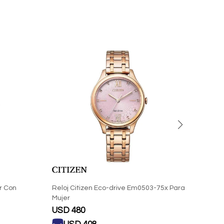
r Con
Reloj Citizen Eco-drive Em0503-75x Para
Reloj
Mujer
Corre
USD
480
USD