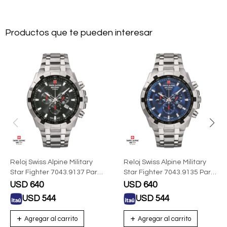
Productos que te pueden interesar
Reloj Swiss Alpine Military
Reloj Swiss Alpine Military
Star Fighter 7043.9137 Para
Star Fighter 7043.9135 Para
Hombre Con Correa De
Hombre Con Correa De
USD
640
USD
640
Acero
Acero
USD
544
USD
544