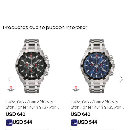
Productos que te pueden interesar
Reloj Swiss Alpine Military
Reloj Swiss Alpine Military
Star Fighter 7043.9137 Para
Star Fighter 7043.9135 Para
Hombre Con Correa De
Hombre Con Correa De
USD
640
USD
640
Acero
Acero
USD
544
USD
544