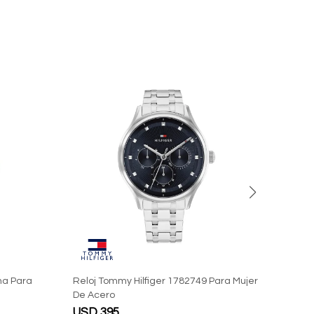
na Para
Reloj Tommy Hilfiger 1782749 Para Mujer
Reloj
De Acero
Para
USD
395
USD