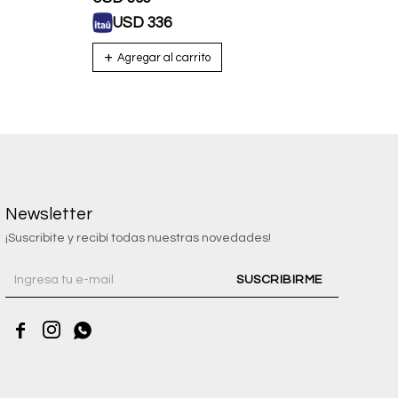
USD
336
U
Newsletter
¡Suscribite y recibí todas nuestras novedades!
SUSCRIBIRME


