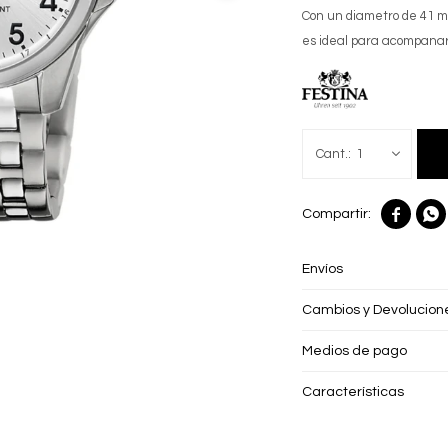
Con un diametro de 41 m
es ideal para acompanar 
1


Envíos
Cambios y Devolucion
Medios de pago
Características