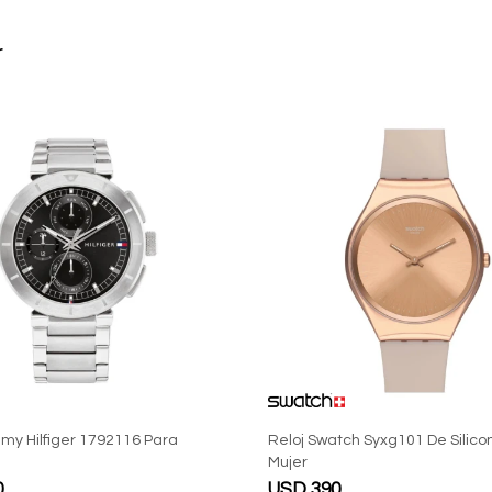
r
my Hilfiger 1792116 Para
Reloj Swatch Syxg101 De Silico
Mujer
0
USD
390