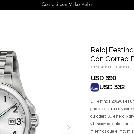
Reloj Festi
Con Correa 
01468113-01468113
USD
390
USD
332
El Festina F206961 es un
gracias a su caja y corre
duradero Su esfera blanc
y funcion de calendario 
mientras que el movimien