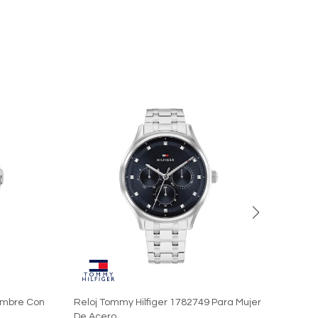
ombre Con
Reloj Tommy Hilfiger 1782749 Para Mujer
Reloj
De Acero
Para