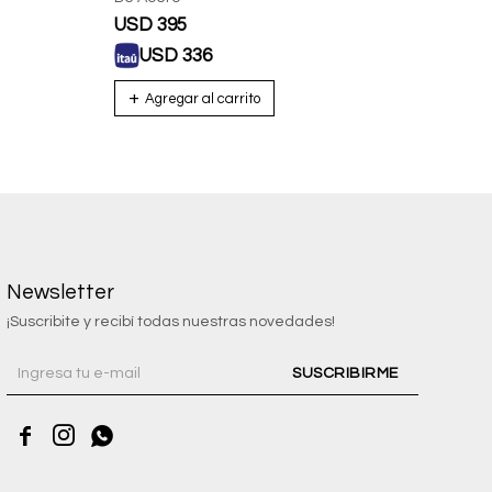
USD
395
USD
USD
336
U
Newsletter
¡Suscribite y recibí todas nuestras novedades!
SUSCRIBIRME


