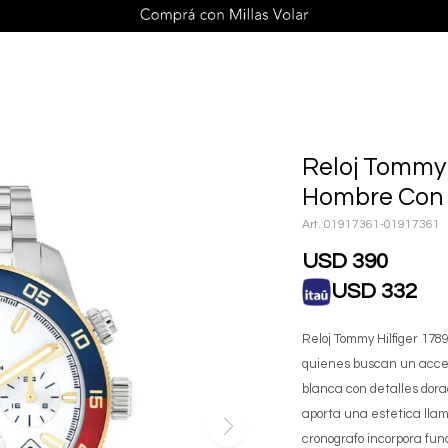
Reloj Tommy 
Hombre Con 
01917361-01917361
USD
390
USD
332
Reloj Tommy Hilfiger 178
quienes buscan un acces
blanca con detalles dorado
aporta una estetica llam
cronografo incorpora fun