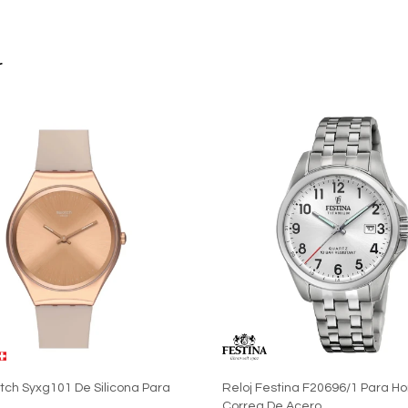
r
tch Syxg101 De Silicona Para
Reloj Festina F20696/1 Para H
Correa De Acero