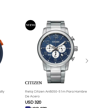
lly
Reloj Citizen An8050-51m Para Hombre
Reloj
De Acero
Con C
USD
320
USD