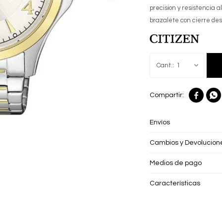
precision y resistencia 
brazalete con cierre de
1


Envíos
Cambios y Devolucion
Medios de pago
Características