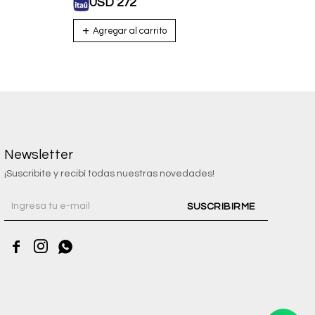
USD
272
U
Newsletter
¡Suscribite y recibí todas nuestras novedades!
SUSCRIBIRME


