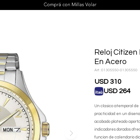
Reloj Citize
En Acero
01305550-01305550
USD
310
USD
264
Un clasico atemporal de 
practicidad en un diseno 
acabado plateado aporta
indicadores dorados ofre
funcion de calendario di