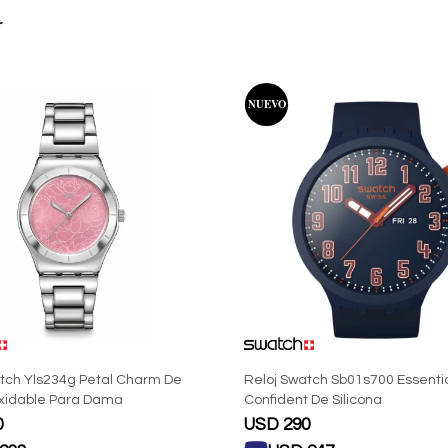
r
tch Yls234g Petal Charm De
Reloj Swatch Sb01s700 Essentia
oxidable Para Dama
Confident De Silicona
0
USD
290