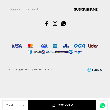
SUSCRIBIRME



© Copyright 2026 / Riviera Joyas
Fenicio
1
COMPRAR