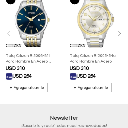
Reloj Citizen Bi5006-81l
Reloj Citizen Bf2005-54a
Para Hombre En Acero
Para Hombre En Acero
Combinado
USD
310
USD
310
USD
264
USD
264
Newsletter
¡Suscribite y recibí todas nuestras novedades!