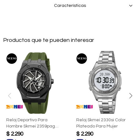
Características
Productos que te pueden interesar
Reloj Deportivo Para
Reloj Skmei 2330si Color
Hombre Skmei 2359pag
Plateado Para Mujer
Color Verde
$
2.290
$
2.290