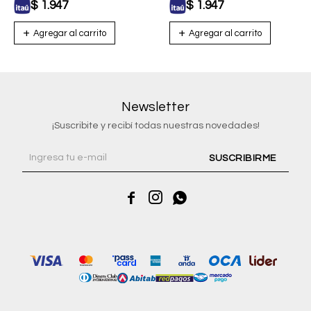
$
1.947
$
1.947
Newsletter
¡Suscribite y recibí todas nuestras novedades!
SUSCRIBIRME


