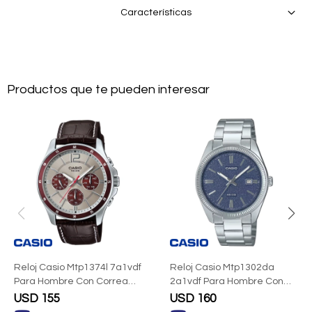
Características
Productos que te pueden interesar
Reloj Casio Mtp1374l 7a1vdf
Reloj Casio Mtp1302da
Para Hombre Con Correa
2a1vdf Para Hombre Con
De Cuero
Correa De Acero
USD
155
USD
160