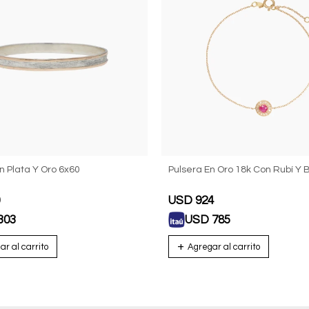
n Plata Y Oro 6x60
Pulsera En Oro 18k Con Rubí Y B
USD
924
303
USD
785