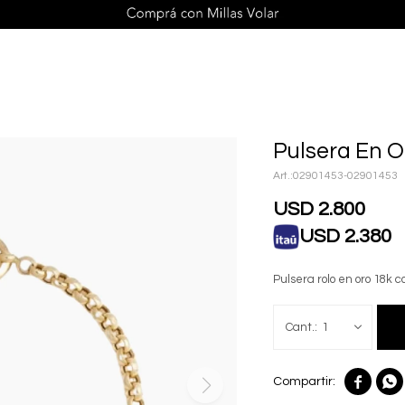
Pulsera En O
02901453-02901453
USD
2.800
USD
2.380
Pulsera rolo en oro 18k 
1

