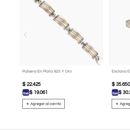
Pulsera En Plata 925 Y Oro
Esclava E
$
22.425
$
35.650
$
19.061
$
30.