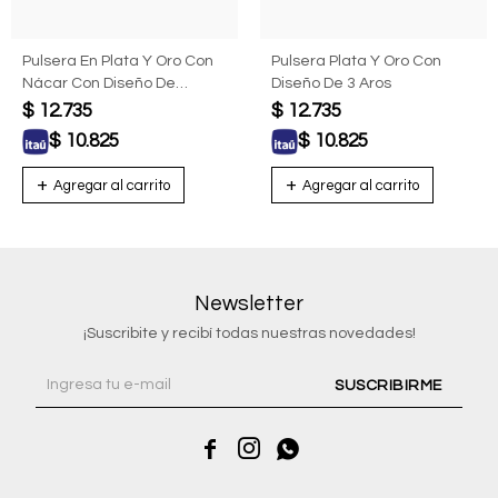
Pulsera En Plata Y Oro Con
Pulsera Plata Y Oro Con
Nácar Con Diseño De
Diseño De 3 Aros
Guarda Griega
$
12.735
$
12.735
$
10.825
$
10.825
Newsletter
¡Suscribite y recibí todas nuestras novedades!
SUSCRIBIRME


