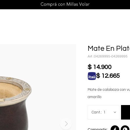
Mate En Plat
04269995-04269995
$
14.900
$
12.665
Mate de calabaza con vue
amarillo
1

