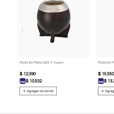
Mate En Plata 925 Y Cuero
Mate En P
$
12.390
$
15.550
$
10.532
$
13.