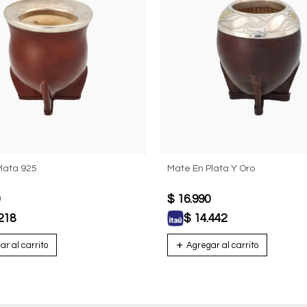
lata 925
Mate En Plata Y Oro
$
16.990
218
$
14.442