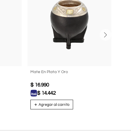
Mate En Plata Y Oro
Mate 
$
16.990
$
18
$
14.442
$