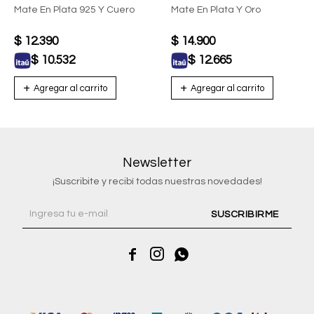
Mate En Plata 925 Y Cuero
Mate En Plata Y Oro
$
12.390
$
14.900
$
10.532
$
12.665
Newsletter
¡Suscribite y recibí todas nuestras novedades!
SUSCRIBIRME


