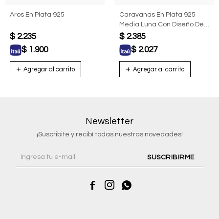
Aros En Plata 925
Caravanas En Plata 925
Media Luna Con Diseño De
Gato
$
2.235
$
2.385
$
1.900
$
2.027
Newsletter
¡Suscribite y recibí todas nuestras novedades!
SUSCRIBIRME


