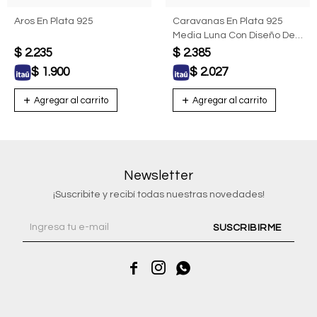
Aros En Plata 925
Caravanas En Plata 925
Media Luna Con Diseño De
Gato
$
2.235
$
2.385
$
1.900
$
2.027
Newsletter
¡Suscribite y recibí todas nuestras novedades!
SUSCRIBIRME


