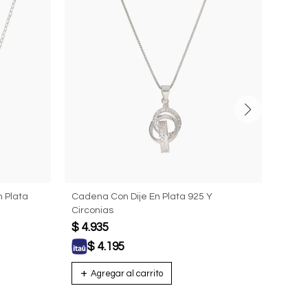
 Plata
Cadena Con Dije En Plata 925 Y
Caden
Circonias
$
4.935
USD
$
4.195
U