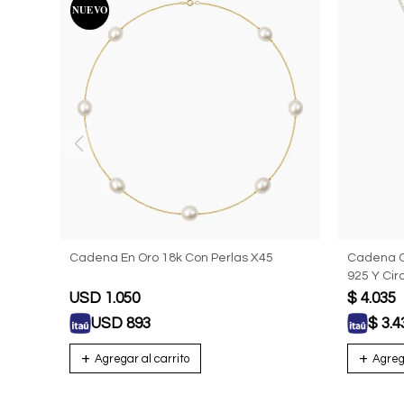
Cadena En Oro 18k Con Perlas X45
Cadena Co
925 Y Cir
USD
1.050
$
4.035
USD
893
$
3.4