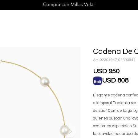
Cadena De O
02303947-02303947
USD
950
USD
808
Elegante cadena confecci
atemporal Presenta siete
de sus 40 cm de largo logr
quienes buscan una joya f
ocasiones especiales Su 
la suavidad nacarada de