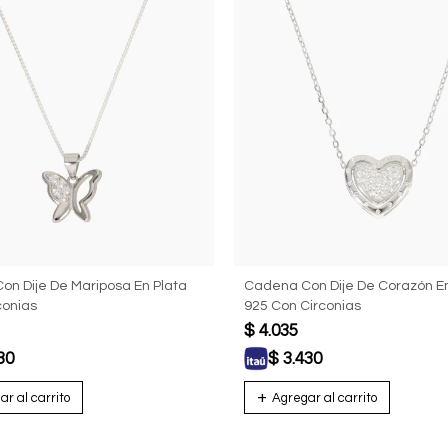
n Dije De Mariposa En Plata
Cadena Con Dije De Corazón En
conias
925 Con Circonias
$
4.035
30
$
3.430