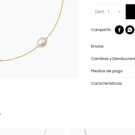
1


Envíos
Cambios y Devolucion
Medios de pago
Características
r