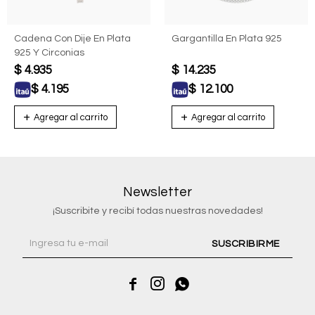
Cadena Con Dije En Plata
Gargantilla En Plata 925
925 Y Circonias
$
4.935
$
14.235
$
4.195
$
12.100
Newsletter
¡Suscribite y recibí todas nuestras novedades!
SUSCRIBIRME


