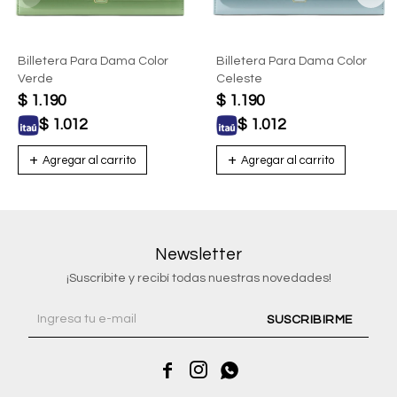
Billetera Para Dama Color
Billetera Para Dama Color
Verde
Celeste
$
1.190
$
1.190
$
1.012
$
1.012
Newsletter
¡Suscribite y recibí todas nuestras novedades!
SUSCRIBIRME


