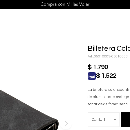
Billetera Col
05010003-05010003
$
1.790
$
1.522
La billetera se encuentr
de aluminio que protege 
sacarlas de forma sencil
1