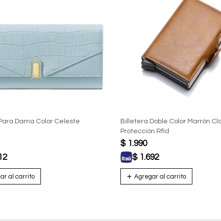
 Para Dama Color Celeste
Billetera Doble Color Marrón Cl
Protección Rfid
$
1.990
12
$
1.692