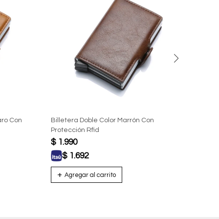
aro Con
Billetera Doble Color Marrón Con
Bille
Protección Rfid
Prote
$
1.990
$
1.
$
1.692
$