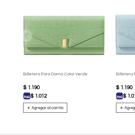
Billetera Para Dama Color Verde
Billetera
$
1.190
$
1.190
$
1.012
$
1.0