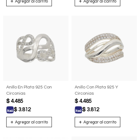
Anillo En Plata 925 Con
Anillo Con Plata 925 Y
Circonias
Circonias
$
4.485
$
4.485
$
3.812
$
3.812