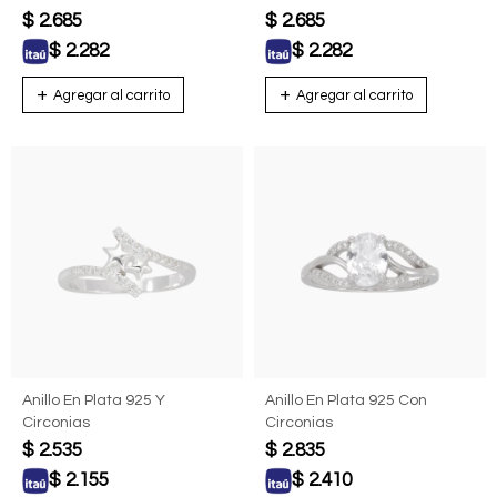
$
2.685
$
2.685
$
2.282
$
2.282
Anillo En Plata 925 Y
Anillo En Plata 925 Con
Circonias
Circonias
$
2.535
$
2.835
$
2.155
$
2.410