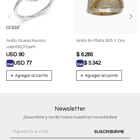
Anillo Guess Aurora
Anillo En Plata 925 Y Oro
Jubr06237jwrh
USD
90
$
6.285
USD
77
$
5.342
Newsletter
¡Suscribite y recibí todas nuestras novedades!
SUSCRIBIRME