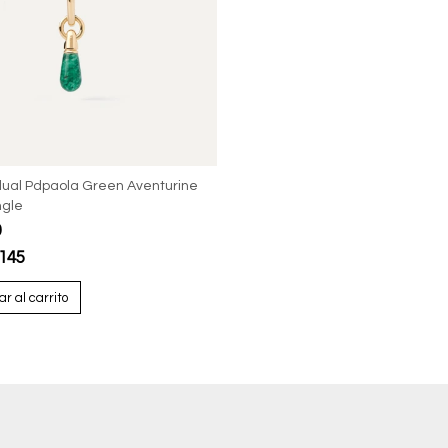
idual Pdpaola Green Aventurine
ngle
0
145