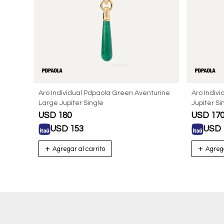
Aro Individual Pdpaola Green Aventurine
Aro Indiv
Large Jupiter Single
Jupiter Si
USD
180
USD
17
USD
153
USD