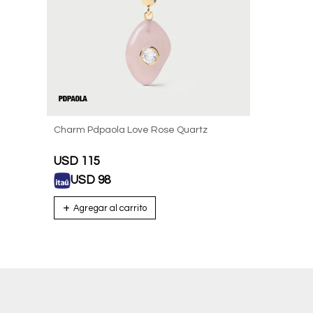
Charm Pdpaola Love Rose Quartz
USD
115
USD
98